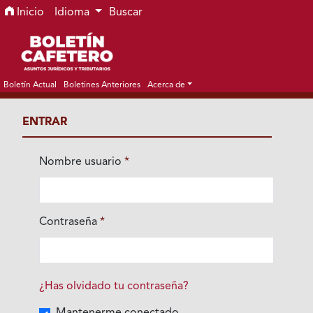
Ir al menú de navegación principal
Ir al contenido principal
Ir al pie de página del sitio
Inicio
Idioma
Buscar
Boletín Actual
Boletines Anteriores
Acerca de
ENTRAR
Nombre usuario
*
Obligatorio
Contraseña
*
Obligatorio
¿Has olvidado tu contraseña?
Mantenerme conectado