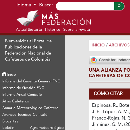
Ir al menú de navegación principal
Ir al contenido principal
Ir al pie de página del sitio
Idioma
Buscar
Actual Biocarta
Historico
Sobre la revista
Bienvenidos al Portal de
INICIO
/
ARCHIVOS
Publicaciones de la
Federación Nacional de
Cafeteros de Colombia.
UNA ALIANZA PO
Inicio
CAFETERAS DE C
Informe del Gerente General FNC
Informe de Gestión FNC
CÓMO CITAR
Informe Anual Cenicafé
Atlas Cafeteros
Espinosa, R., Bote
Anuario Meteorológico Cafetero
J. E., López, A. M.,
Avances Técnicos Cenicafé
Franco-Rojas, N. G
Biocartas
Jiménez, G. M. (2
Boletín Agrometeorológico