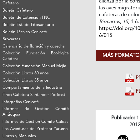
alianza por la con
Cafetero
las aves migratori
Boletín Cafetero
cafeteras de colo
Boletín de Extensión FNC
Biocartas
,
15
, 1-6.
Boletín Estado Fitosanitario
https://doi.org/1
Boletín Técnico Cenicafé
6/015
Brocartas
Calendario de floración y cosecha
Colección Fundación Ecológica
MÁS FORMATOS
Cafetera
Colección Fundación Manuel Mejía
Colección Libros 80 años
P
Colección Libros 85 años
Comportamiento de la Industria
FL
Finca Cafetera Santander Podcast
Infografías Cenicafé
Informes de Gestión Comité
Antioquía
Publicado:
1
Informes de Gestión Comité Caldas
201
Las Aventuras del Profesor Yarumo
Libros y Manuales