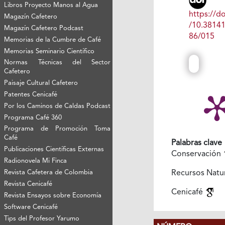
Libros Proyecto Manos al Agua
https://do
Magazín Cafetero
/10.3814
Magazín Cafetero Podcast
86/015
Memorias de la Cumbre de Café
Memorias Seminario Científico
Normas Técnicas del Sector
Cafetero
Paisaje Cultural Cafetero
Patentes Cenicafé
Por los Caminos de Caldas Podcast
Programa Café 360
Programa de Promoción Toma
Café
Palabras clave
Publicaciones Científicas Externas
Conservación
Radionovela Mi Finca
Recursos Natu
Revista Cafetera de Colombia
Revista Cenicafé
Cenicafé
Revista Ensayos sobre Economía
Software Cenicafé
Tips del Profesor Yarumo