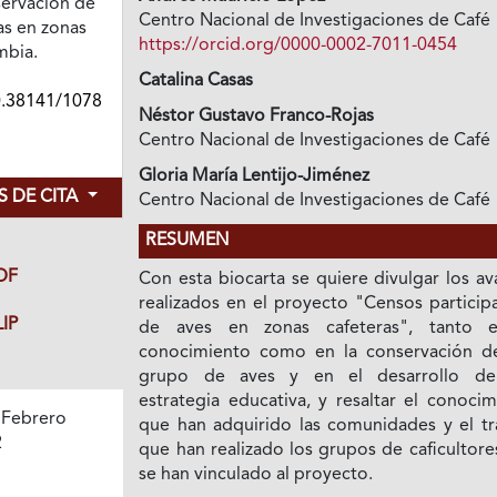
servación de
Centro Nacional de Investigaciones de Café
as en zonas
https://orcid.org/0000-0002-7011-0454
mbia.
Catalina Casas
0.38141/1078
Néstor Gustavo Franco-Rojas
Centro Nacional de Investigaciones de Café
Gloria María Lentijo-Jiménez
 DE CITA
Centro Nacional de Investigaciones de Café
RESUMEN
DF
Con esta biocarta se quiere divulgar los a
realizados en el proyecto "Censos particip
IP
de aves en zonas cafeteras", tanto 
conocimiento como en la conservación d
grupo de aves y en el desarrollo d
estrategia educativa, y resaltar el conoci
 Febrero
que han adquirido las comunidades y el tr
2
que han realizado los grupos de caficultor
se han vinculado al proyecto.