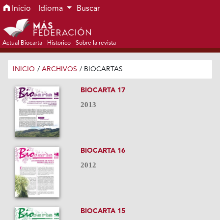
Ir al menú de navegación principal
Ir al contenido principal
Ir al pie de página del sitio
Inicio
Idioma
Buscar
Actual Biocarta
Historico
Sobre la revista
INICIO
/
ARCHIVOS
/
BIOCARTAS
BIOCARTA 17
2013
BIOCARTA 16
2012
BIOCARTA 15