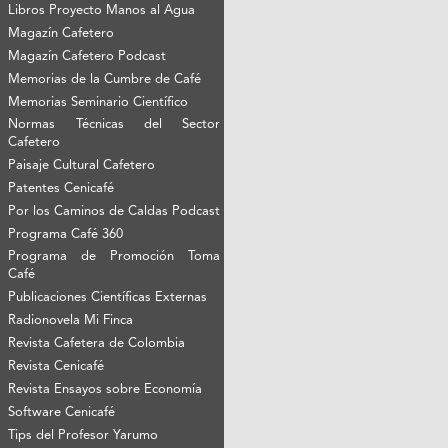
Libros Proyecto Manos al Agua
Magazín Cafetero
Magazín Cafetero Podcast
Memorias de la Cumbre de Café
Memorias Seminario Científico
Normas Técnicas del Sector
Cafetero
Paisaje Cultural Cafetero
Patentes Cenicafé
Por los Caminos de Caldas Podcast
Programa Café 360
Programa de Promoción Toma
Café
Publicaciones Científicas Externas
Radionovela Mi Finca
Revista Cafetera de Colombia
Revista Cenicafé
Revista Ensayos sobre Economía
Software Cenicafé
Tips del Profesor Yarumo