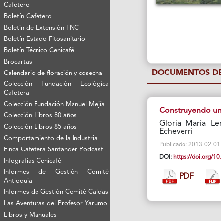
Cafetero
Boletín Cafetero
Boletín de Extensión FNC
Boletín Estado Fitosanitario
Boletín Técnico Cenicafé
Brocartas
DOCUMENTOS DE
Calendario de floración y cosecha
Colección Fundación Ecológica
Cafetera
Colección Fundación Manuel Mejía
Construyendo un 
Colección Libros 80 años
Gloria María Le
Colección Libros 85 años
Echeverri
Comportamiento de la Industria
Publicado: 2013-02-01 V
Finca Cafetera Santander Podcast
DOI:
https://doi.org/
Infografías Cenicafé
Informes de Gestión Comité
PDF
Antioquía
Informes de Gestión Comité Caldas
Las Aventuras del Profesor Yarumo
Libros y Manuales