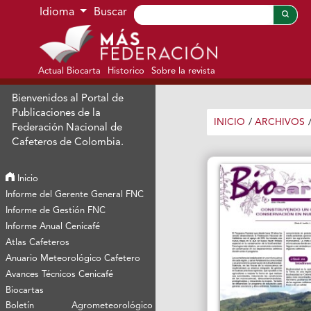
Ir al menú de navegación principal
Ir al contenido principal
Ir al pie de página del sitio
Idioma
Buscar
Actual Biocarta
Historico
Sobre la revista
Bienvenidos al Portal de
Publicaciones de la
INICIO
/
ARCHIVOS
Federación Nacional de
Cafeteros de Colombia.
Inicio
Informe del Gerente General FNC
Informe de Gestión FNC
Informe Anual Cenicafé
Atlas Cafeteros
Anuario Meteorológico Cafetero
Avances Técnicos Cenicafé
Biocartas
Boletín Agrometeorológico