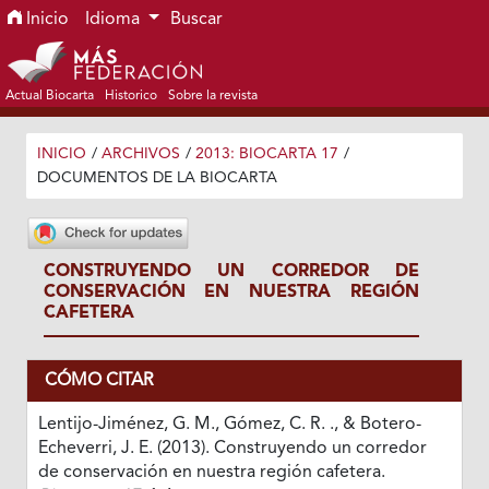
Ir al menú de navegación principal
Ir al contenido principal
Ir al pie de página del sitio
Inicio
Idioma
Buscar
Actual Biocarta
Historico
Sobre la revista
INICIO
/
ARCHIVOS
/
2013: BIOCARTA 17
/
DOCUMENTOS DE LA BIOCARTA
CONSTRUYENDO UN CORREDOR DE
CONSERVACIÓN EN NUESTRA REGIÓN
CAFETERA
CÓMO CITAR
Lentijo-Jiménez, G. M., Gómez, C. R. ., & Botero-
Echeverri, J. E. (2013). Construyendo un corredor
de conservación en nuestra región cafetera.