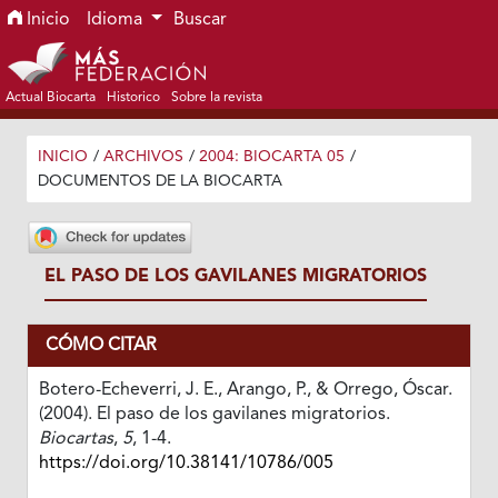
Ir al menú de navegación principal
Ir al contenido principal
Ir al pie de página del sitio
Inicio
Idioma
Buscar
Actual Biocarta
Historico
Sobre la revista
INICIO
/
ARCHIVOS
/
2004: BIOCARTA 05
/
DOCUMENTOS DE LA BIOCARTA
EL PASO DE LOS GAVILANES MIGRATORIOS
CÓMO CITAR
Botero-Echeverri, J. E., Arango, P., & Orrego, Óscar.
(2004). El paso de los gavilanes migratorios.
Biocartas
,
5
, 1-4.
https://doi.org/10.38141/10786/005