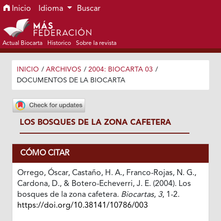
Ir al menú de navegación principal
Ir al contenido principal
Ir al pie de página del sitio
Inicio
Idioma
Buscar
Actual Biocarta
Historico
Sobre la revista
INICIO
/
ARCHIVOS
/
2004: BIOCARTA 03
/
DOCUMENTOS DE LA BIOCARTA
LOS BOSQUES DE LA ZONA CAFETERA
CÓMO CITAR
Orrego, Óscar, Castaño, H. A., Franco-Rojas, N. G.,
Cardona, D., & Botero-Echeverri, J. E. (2004). Los
bosques de la zona cafetera.
Biocartas
,
3
, 1-2.
https://doi.org/10.38141/10786/003