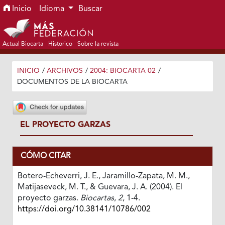
Ir al menú de navegación principal
Ir al contenido principal
Ir al pie de página del sitio
Inicio
Idioma
Buscar
Actual Biocarta
Historico
Sobre la revista
INICIO
/
ARCHIVOS
/
2004: BIOCARTA 02
/
DOCUMENTOS DE LA BIOCARTA
EL PROYECTO GARZAS
CÓMO CITAR
Botero-Echeverri, J. E., Jaramillo-Zapata, M. M.,
Matijaseveck, M. T., & Guevara, J. A. (2004). El
proyecto garzas.
Biocartas
,
2
, 1-4.
https://doi.org/10.38141/10786/002