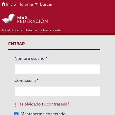
Ir al menú de navegación principal
Ir al contenido principal
Ir al pie de página del sitio
Inicio
Idioma
Buscar
Actual Biocarta
Historico
Sobre la revista
ENTRAR
Nombre usuario
*
Obligatorio
Contraseña
*
Obligatorio
¿Has olvidado tu contraseña?
Mantenerme conectado