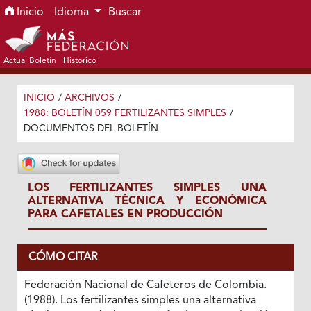
Ir al menú de navegación principal
Ir al contenido principal
Ir al pie de página del sitio
Inicio
Idioma
Buscar
Actual Boletín
Historico
INICIO
/
ARCHIVOS
/
1988: BOLETÍN 059 FERTILIZANTES SIMPLES
/
DOCUMENTOS DEL BOLETÍN
LOS FERTILIZANTES SIMPLES UNA
ALTERNATIVA TÉCNICA Y ECONÓMICA
PARA CAFETALES EN PRODUCCIÓN
CÓMO CITAR
Federación Nacional de Cafeteros de Colombia.
(1988). Los fertilizantes simples una alternativa