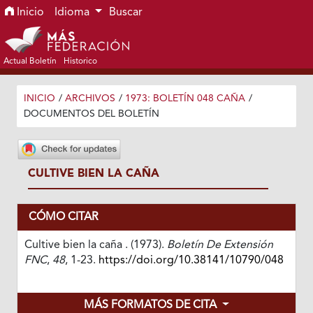
Ir al menú de navegación principal
Ir al contenido principal
Ir al pie de página del sitio
Inicio
Idioma
Buscar
Actual Boletín
Historico
INICIO
/
ARCHIVOS
/
1973: BOLETÍN 048 CAÑA
/
DOCUMENTOS DEL BOLETÍN
CULTIVE BIEN LA CAÑA
CÓMO CITAR
Cultive bien la caña . (1973).
Boletín De Extensión
FNC
,
48
, 1-23.
https://doi.org/10.38141/10790/048
MÁS FORMATOS DE CITA