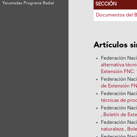
Yarumadas Programa Radial
SECCIÓN
Documentos del B
Artículos s
Federación Nac
alternativa téc
Extensión FNC: 1
Federación Nac
de Extensión FN
Federación Nac
técnicas de pr
Federación Nac
,
Boletín de Ext
Federación Nac
naturaleza
,
Bole