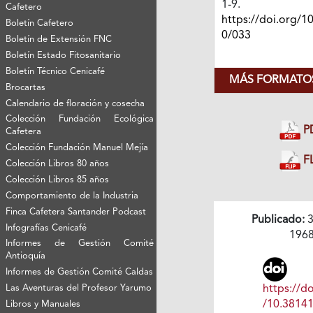
1-9.
Cafetero
https://doi.org/1
Boletín Cafetero
0/033
Boletín de Extensión FNC
Boletín Estado Fitosanitario
Boletín Técnico Cenicafé
MÁS FORMATOS
Brocartas
Calendario de floración y cosecha
Colección Fundación Ecológica
P
Cafetera
Colección Fundación Manuel Mejía
FL
Colección Libros 80 años
Colección Libros 85 años
Comportamiento de la Industria
Finca Cafetera Santander Podcast
Publicado:
3
Infografías Cenicafé
196
Informes de Gestión Comité
Antioquía
Informes de Gestión Comité Caldas
https://do
Las Aventuras del Profesor Yarumo
/10.3814
Libros y Manuales