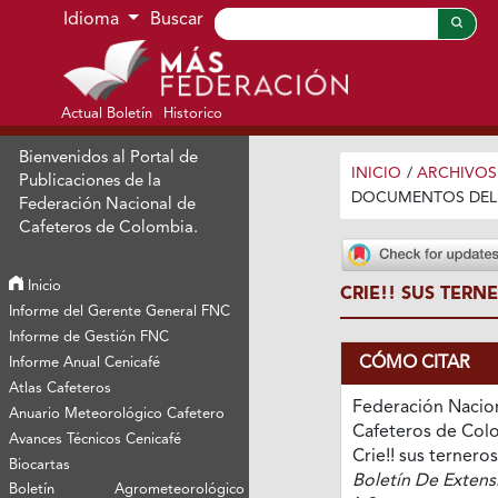
Ir al menú de navegación principal
Ir al contenido principal
Ir al pie de página del sitio
Idioma
Buscar
Actual Boletín
Historico
Bienvenidos al Portal de
INICIO
/
ARCHIVOS
Publicaciones de la
DOCUMENTOS DEL 
Federación Nacional de
Cafeteros de Colombia.
Inicio
CRIE!! SUS TERNE
Informe del Gerente General FNC
Informe de Gestión FNC
CÓMO CITAR
Informe Anual Cenicafé
Atlas Cafeteros
Federación Nacio
Anuario Meteorológico Cafetero
Cafeteros de Colo
Avances Técnicos Cenicafé
Crie!! sus terneros 
Biocartas
Boletín De Exten
Boletín Agrometeorológico