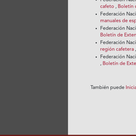
Federación Nac
cafeto
,
Boletín 
Federación Nac
manuales de es
Federación Nac
Boletín de Exte
Federación Nac
región cafetera
Federación Nac
,
Boletín de Ext
También puede
Inic