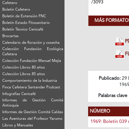
/3093
Cafetero
Boletín Cafetero
Boletín de Extensión FNC
MÁS FORMATOS
Boletín Estado Fitosanitario
Boletín Técnico Cenicafé
Brocartas
P
Calendario de floración y cosecha
Colección Fundación Ecológica
FL
Cafetera
Colección Fundación Manuel Mejía
Colección Libros 80 años
Colección Libros 85 años
Publicado:
29 
Comportamiento de la Industria
196
Finca Cafetera Santander Podcast
Infografías Cenicafé
Palabras clave
Informes de Gestión Comité
Antioquía
NÚMERO
Informes de Gestión Comité Caldas
Las Aventuras del Profesor Yarumo
1969: Boletín 039
Libros y Manuales