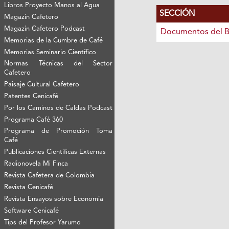
Libros Proyecto Manos al Agua
SECCIÓN
Magazín Cafetero
Magazín Cafetero Podcast
Documentos del B
Memorias de la Cumbre de Café
Memorias Seminario Científico
Normas Técnicas del Sector
Cafetero
Paisaje Cultural Cafetero
Patentes Cenicafé
Por los Caminos de Caldas Podcast
Programa Café 360
Programa de Promoción Toma
Café
Publicaciones Científicas Externas
Radionovela Mi Finca
Revista Cafetera de Colombia
Revista Cenicafé
Revista Ensayos sobre Economía
Software Cenicafé
Tips del Profesor Yarumo