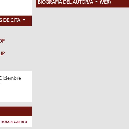
BIOGRAFÍA DEL AUTOR/A
(VER)
 DE CITA
DF
IP
Diciembre
9
 mosca casera