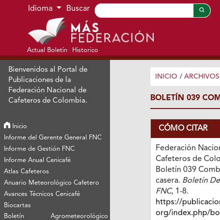
Ir al menú de navegación principal
Ir al contenido principal
Ir al pie de página del sitio
Idioma
Buscar
Actual Boletín
Historico
Bienvenidos al Portal de
INICIO
/
ARCHIVOS
Publicaciones de la
Federación Nacional de
BOLETÍN 039 CO
Cafeteros de Colombia.
Inicio
CÓMO CITAR
Informe del Gerente General FNC
Federación Nacio
Informe de Gestión FNC
Cafeteros de Colo
Informe Anual Cenicafé
Boletín 039 Comb
Atlas Cafeteros
casera.
Boletín De
Anuario Meteorológico Cafetero
FNC
, 1-8.
Avances Técnicos Cenicafé
https://publicacio
Biocartas
org/index.php/boe
Boletín Agrometeorológico