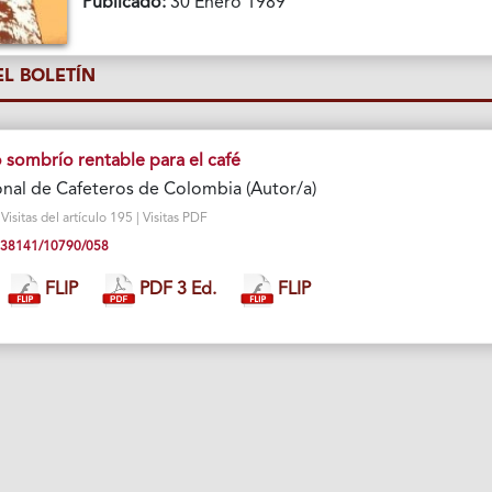
Publicado:
30 Enero 1989
L BOLETÍN
 sombrío rentable para el café
nal de Cafeteros de Colombia (Autor/a)
isitas del artículo 195 | Visitas PDF
10.38141/10790/058
FLIP
PDF 3 Ed.
FLIP