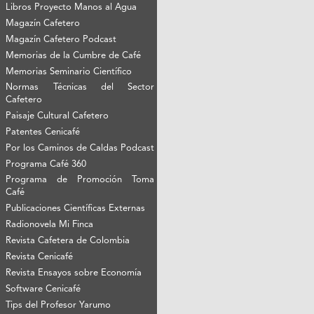
Libros Proyecto Manos al Agua
Magazín Cafetero
Magazín Cafetero Podcast
Memorias de la Cumbre de Café
Memorias Seminario Científico
Normas Técnicas del Sector
Cafetero
Paisaje Cultural Cafetero
Patentes Cenicafé
Por los Caminos de Caldas Podcast
Programa Café 360
Programa de Promoción Toma
Café
Publicaciones Científicas Externas
Radionovela Mi Finca
Revista Cafetera de Colombia
Revista Cenicafé
Revista Ensayos sobre Economía
Software Cenicafé
Tips del Profesor Yarumo