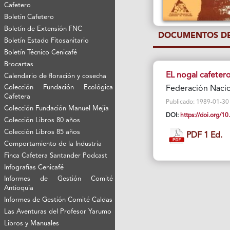
Cafetero
Boletín Cafetero
Boletín de Extensión FNC
DOCUMENTOS DE
Boletín Estado Fitosanitario
Boletín Técnico Cenicafé
Brocartas
EL nogal cafetero
Calendario de floración y cosecha
Colección Fundación Ecológica
Federación Nacio
Cafetera
Publicado: 1989-01-30 V
Colección Fundación Manuel Mejía
DOI:
https://doi.org/
Colección Libros 80 años
Colección Libros 85 años
PDF 1 Ed.
Comportamiento de la Industria
Finca Cafetera Santander Podcast
Infografías Cenicafé
Informes de Gestión Comité
Antioquía
Informes de Gestión Comité Caldas
Las Aventuras del Profesor Yarumo
Libros y Manuales