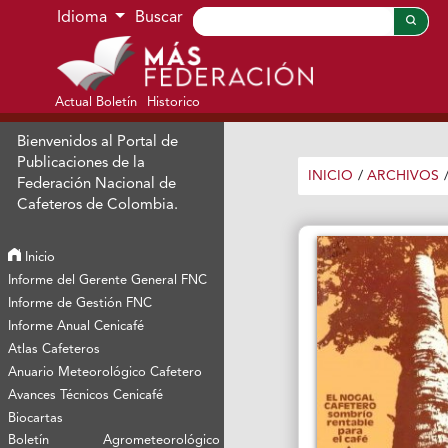
Ir al menú de navegación principal
Ir al contenido principal
Ir al pie de página del sitio
Idioma
Buscar
Actual Boletín
Historico
Bienvenidos al Portal de
Publicaciones de la
INICIO
/
ARCHIVOS
Federación Nacional de
Cafeteros de Colombia.
Inicio
Informe del Gerente General FNC
Informe de Gestión FNC
Informe Anual Cenicafé
Atlas Cafeteros
Anuario Meteorológico Cafetero
Avances Técnicos Cenicafé
Biocartas
Boletín Agrometeorológico