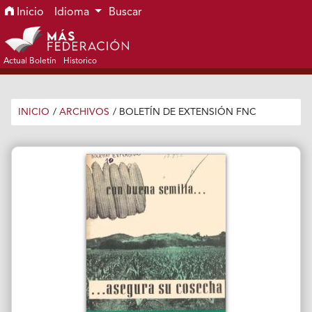
Ir al menú de navegación principal
Ir al contenido principal
Ir al pie de página del sitio
Inicio
Idioma
Buscar
Actual Boletín
Historico
INICIO
/
ARCHIVOS
/
BOLETÍN DE EXTENSIÓN FNC