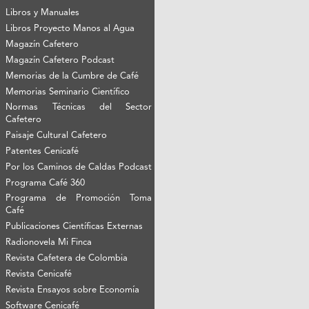
Libros y Manuales
Libros Proyecto Manos al Agua
Magazín Cafetero
Magazín Cafetero Podcast
Memorias de la Cumbre de Café
Memorias Seminario Científico
Normas Técnicas del Sector
Cafetero
Paisaje Cultural Cafetero
Patentes Cenicafé
Por los Caminos de Caldas Podcast
Programa Café 360
Programa de Promoción Toma
Café
Publicaciones Científicas Externas
Radionovela Mi Finca
Revista Cafetera de Colombia
Revista Cenicafé
Revista Ensayos sobre Economía
Software Cenicafé