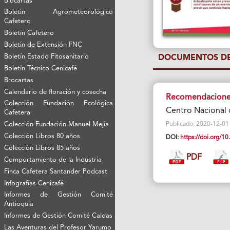
Biocartas
Boletín Agrometeorológico
Cafetero
Boletín Cafetero
Boletín de Extensión FNC
Boletín Estado Fitosanitario
DOCUMENTOS DE
Boletín Técnico Cenicafé
Brocartas
Calendario de floración y cosecha
Recomendaciones
Colección Fundación Ecológica
Centro Nacional 
Cafetera
Colección Fundación Manuel Mejía
Publicado: 2020-12-01 Vi
Colección Libros 80 años
DOI:
https://doi.org/
Colección Libros 85 años
PDF
Comportamiento de la Industria
Finca Cafetera Santander Podcast
Infografías Cenicafé
Informes de Gestión Comité
Antioquía
Informes de Gestión Comité Caldas
Las Aventuras del Profesor Yarumo