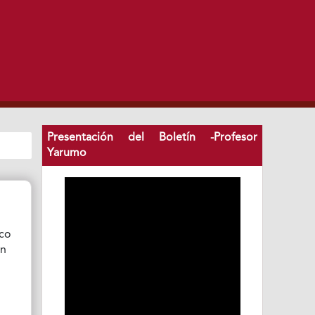
Presentación del Boletín -Profesor
Yarumo
ico
ón