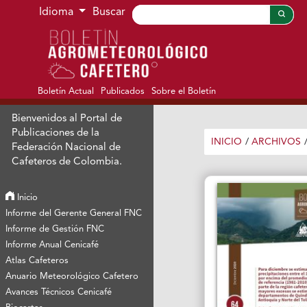
Ir al menú de navegación principal
Ir al contenido principal
Ir al pie de página del sitio
Idioma
Buscar
Boletín Actual
Publicados
Sobre el Boletín
Bienvenidos al Portal de
Publicaciones de la
INICIO
/
ARCHIVOS
Federación Nacional de
Cafeteros de Colombia.
Inicio
Informe del Gerente General FNC
Informe de Gestión FNC
Informe Anual Cenicafé
Atlas Cafeteros
Anuario Meteorológico Cafetero
Avances Técnicos Cenicafé