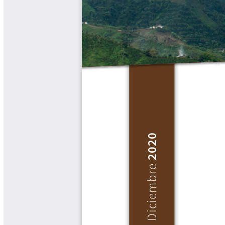
Biocartas
Boletín Agrometeorológico
Cafetero
Boletín Cafetero
Boletín de Extensión FNC
Boletín Estado Fitosanitario
Boletín Técnico Cenicafé
Brocartas
Calendario de floración y cosecha
Colección Fundación Ecológica
Cafetera
Colección Fundación Manuel Mejía
Colección Libros 80 años
Colección Libros 85 años
Comportamiento de la Industria
Finca Cafetera Santander Podcast
Infografías Cenicafé
Informes de Gestión Comité
Antioquía
Informes de Gestión Comité Caldas
Las Aventuras del Profesor Yarumo