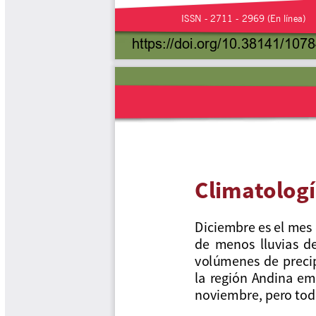
Tips del Profesor Yarumo
Yarumadas Programa Radial