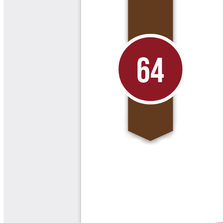
Libros y Manuales
Libros Proyecto Manos al Agua
Magazín Cafetero
Magazín Cafetero Podcast
Memorias de la Cumbre de Café
Memorias Seminario Científico
Normas Técnicas del Sector
Cafetero
Paisaje Cultural Cafetero
Patentes Cenicafé
Por los Caminos de Caldas Podcast
Programa Café 360
Programa de Promoción Toma
Café
Publicaciones Científicas Externas
Radionovela Mi Finca
Revista Cafetera de Colombia
Revista Cenicafé
Revista Ensayos sobre Economía
Software Cenicafé