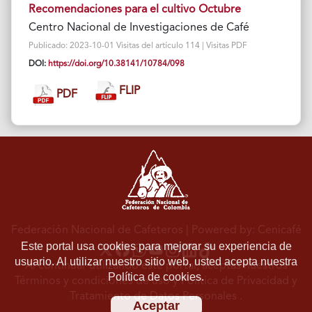
Recomendaciones para el cultivo Octubre
Centro Nacional de Investigaciones de Café
Publicado: 2023-10-01 Visitas del artículo 114 | Visitas PDF
DOI:
https://doi.org/10.38141/10784/098
FLIP
PDF
Federación Nacional de Cafeteros
| Powered by: Cenicafé
Este portal usa cookies para mejorar su experiencia de
usuario. Al utilizar nuestro sitio web, usted acepta nuestra
Al continuar utilizando este portal, aceptas nuestros
Política de cookies.
Términos y condiciones de uso
y
Política de Privacidad y
Tratamiento de Datos Personales
.
Aceptar