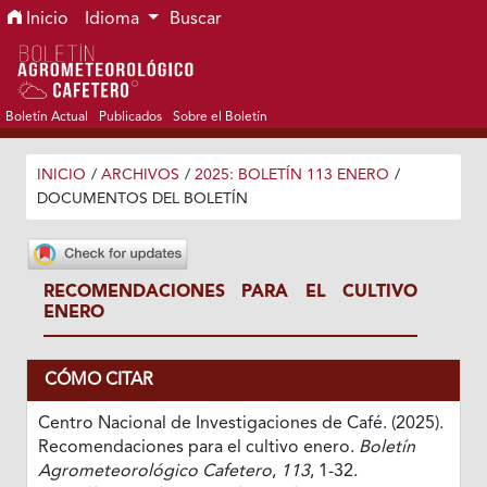
Ir al menú de navegación principal
Ir al contenido principal
Ir al pie de página del sitio
Inicio
Idioma
Buscar
Boletín Actual
Publicados
Sobre el Boletín
INICIO
/
ARCHIVOS
/
2025: BOLETÍN 113 ENERO
/
DOCUMENTOS DEL BOLETÍN
RECOMENDACIONES PARA EL CULTIVO
ENERO
CÓMO CITAR
Centro Nacional de Investigaciones de Café. (2025).
Recomendaciones para el cultivo enero.
Boletín
Agrometeorológico Cafetero
,
113
, 1-32.