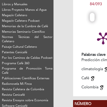
84/093
Libros y Manuales
Libros Proyecto Manos al Agua
Magazín Cafetero
Magazín Cafetero Podcast
Memorias de la Cumbre de Café
Memorias Seminario Científico
Normas Técnicas del Sector
Cafetero
Paisaje Cultural Cafetero
Patentes Cenicafé
Palabras clave
Por los Caminos de Caldas Podcast
Predicción cli
Programa Café 360
Programa de Promoción Toma
climatología
Café
Café
Publicaciones Científicas Externas
Radionovela Mi Finca
Colombia
Revista Cafetera de Colombia
Revista Cenicafé
Revista Ensayos sobre Economía
NÚMERO
Software Cenicafé