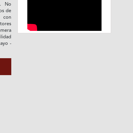
0. No
os de
, con
tores
rimera
ilidad
ayo -