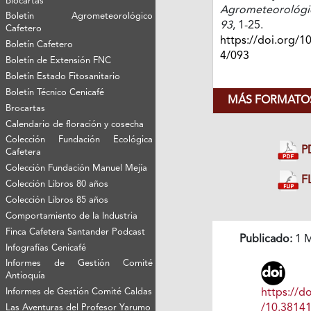
Biocartas
Agrometeorológi
Boletín Agrometeorológico
93
, 1-25.
Cafetero
https://doi.org/1
Boletín Cafetero
4/093
Boletín de Extensión FNC
Boletín Estado Fitosanitario
Boletín Técnico Cenicafé
MÁS FORMATOS
Brocartas
Calendario de floración y cosecha
Colección Fundación Ecológica
P
Cafetera
Colección Fundación Manuel Mejía
FL
Colección Libros 80 años
Colección Libros 85 años
Comportamiento de la Industria
Finca Cafetera Santander Podcast
Publicado:
1 M
Infografías Cenicafé
Informes de Gestión Comité
Antioquía
Informes de Gestión Comité Caldas
https://do
/10.3814
Las Aventuras del Profesor Yarumo