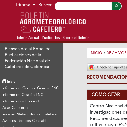
Ir al menú de navegación principal
Ir al contenido principal
Ir al pie de página del sitio
Idioma
Buscar
Boletín Actual
Publicados
Sobre el Boletín
Bienvenidos al Portal de
INICIO
/
ARCHIVOS
Publicaciones de la
Federación Nacional de
Cafeteros de Colombia.
RECOMENDACION
Inicio
Informe del Gerente General FNC
CÓMO CITAR
Informe de Gestión FNC
Informe Anual Cenicafé
Centro Nacional 
Atlas Cafeteros
Investigaciones de
Anuario Meteorológico Cafetero
Recomendaciones 
Avances Técnicos Cenicafé
cultivo mayo.
Bole