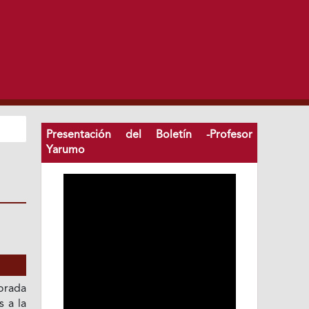
Presentación del Boletín -Profesor
Yarumo
orada
s a la