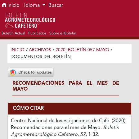
Ir al menú de navegación principal
Ir al contenido principal
Ir al pie de página del sitio
Inicio
Idioma
Buscar
Boletín Actual
Publicados
Sobre el Boletín
INICIO
/
ARCHIVOS
/
2020: BOLETÍN 057 MAYO
/
DOCUMENTOS DEL BOLETÍN
RECOMENDACIONES PARA EL MES DE
MAYO
CÓMO CITAR
Centro Nacional de Investigaciones de Café. (2020).
Recomendaciones para el mes de Mayo.
Boletín
Agrometeorológico Cafetero
,
57
, 1-32.