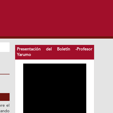
Presentación del Boletín -Profesor
Yarumo
re el
rando