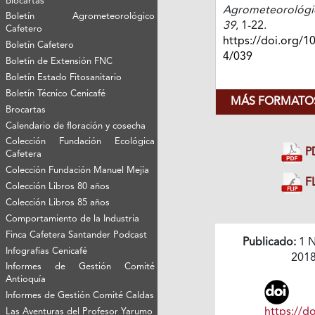
Biocartas
Agrometeorológi
Boletín Agrometeorológico
39
, 1-22.
Cafetero
https://doi.org/1
Boletín Cafetero
4/039
Boletín de Extensión FNC
Boletín Estado Fitosanitario
Boletín Técnico Cenicafé
MÁS FORMATOS
Brocartas
Calendario de floración y cosecha
Colección Fundación Ecológica
P
Cafetera
Colección Fundación Manuel Mejía
FL
Colección Libros 80 años
Colección Libros 85 años
Comportamiento de la Industria
Finca Cafetera Santander Podcast
Publicado:
1 N
Infografías Cenicafé
201
Informes de Gestión Comité
Antioquía
Informes de Gestión Comité Caldas
https://do
Las Aventuras del Profesor Yarumo