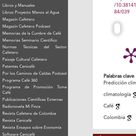
/10.3814
Libros y Manuales
84/039
Libros Proyecto Manos al Agua
Magazín Cafetero
Magazín Cafetero Podcast
Memorias de la Cumbre de Café
Memorias Seminario Científico
Normas Técnicas del Sector
Cafetero
Paisaje Cultural Cafetero
Patentes Cenicafé
Por los Caminos de Caldas Podcast
Palabras clave
Programa Café 360
Predicción cli
Programa de Promoción Toma
Café
climatología
Publicaciones Científicas Externas
Café
Radionovela Mi Finca
Revista Cafetera de Colombia
Colombia
Revista Cenicafé
Revista Ensayos sobre Economía
Software Cenicafé