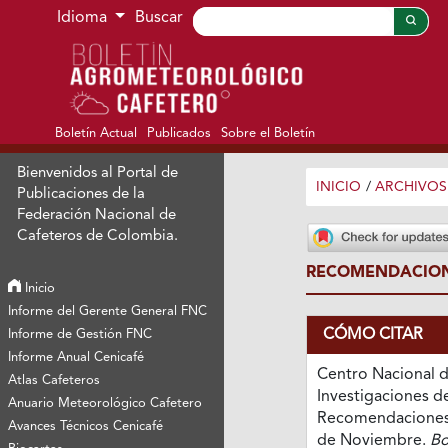
Ir al menú de navegación principal
Ir al contenido principal
Ir al pie de página del sitio
Idioma
Buscar
Boletín Actual
Publicados
Sobre el Boletín
Bienvenidos al Portal de
INICIO
/
ARCHIVOS
Publicaciones de la
Federación Nacional de
Cafeteros de Colombia.
RECOMENDACION
Inicio
Informe del Gerente General FNC
CÓMO CITAR
Informe de Gestión FNC
Informe Anual Cenicafé
Centro Nacional 
Atlas Cafeteros
Investigaciones de
Anuario Meteorológico Cafetero
Recomendaciones 
Avances Técnicos Cenicafé
de Noviembre.
Bo