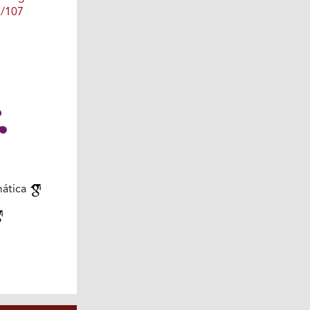
1/107
mática