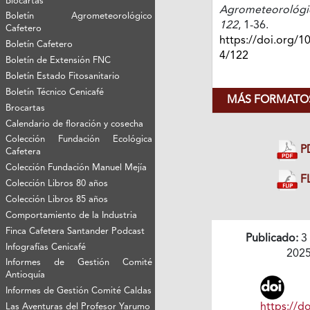
Biocartas
Agrometeorológi
Boletín Agrometeorológico
122
, 1-36.
Cafetero
https://doi.org/1
Boletín Cafetero
4/122
Boletín de Extensión FNC
Boletín Estado Fitosanitario
Boletín Técnico Cenicafé
MÁS FORMATOS
Brocartas
Calendario de floración y cosecha
Colección Fundación Ecológica
P
Cafetera
Colección Fundación Manuel Mejía
FL
Colección Libros 80 años
Colección Libros 85 años
Comportamiento de la Industria
Finca Cafetera Santander Podcast
Publicado:
3
Infografías Cenicafé
202
Informes de Gestión Comité
Antioquía
Informes de Gestión Comité Caldas
https://do
Las Aventuras del Profesor Yarumo