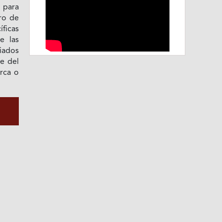
 para
ro de
íficas
e las
iados
ie del
erca o