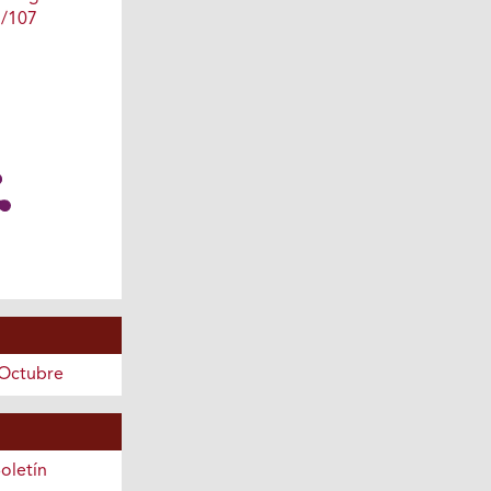
1/107
 Octubre
oletín