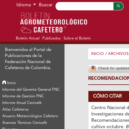
Ir al menú de navegación principal
Ir al contenido principal
Ir al pie de página del sitio
Idioma
Buscar
Boletín Actual
Publicados
Sobre el Boletín
Bienvenidos al Portal de
INICIO
/
ARCHIVOS
Publicaciones de la
Federación Nacional de
Cafeteros de Colombia.
RECOMENDACIONE
Inicio
Informe del Gerente General FNC
CÓMO CITAR
Informe de Gestión FNC
Informe Anual Cenicafé
Centro Nacional 
Atlas Cafeteros
Investigaciones de
Anuario Meteorológico Cafetero
Recomendaciones 
Avances Técnicos Cenicafé
cultivo octubre.
B