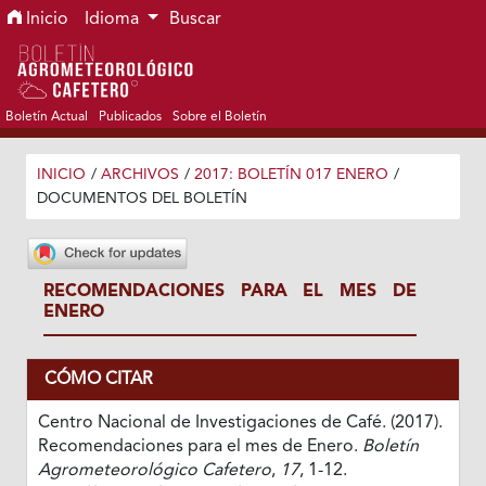
Ir al menú de navegación principal
Ir al contenido principal
Ir al pie de página del sitio
Inicio
Idioma
Buscar
Boletín Actual
Publicados
Sobre el Boletín
INICIO
/
ARCHIVOS
/
2017: BOLETÍN 017 ENERO
/
DOCUMENTOS DEL BOLETÍN
RECOMENDACIONES PARA EL MES DE
ENERO
CÓMO CITAR
Centro Nacional de Investigaciones de Café. (2017).
Recomendaciones para el mes de Enero.
Boletín
Agrometeorológico Cafetero
,
17
, 1-12.