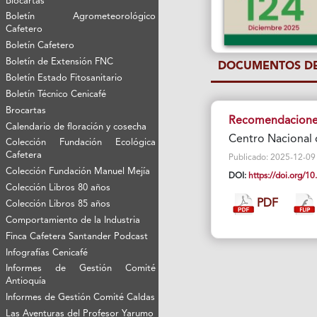
Biocartas
Boletín Agrometeorológico
Cafetero
Boletín Cafetero
Boletín de Extensión FNC
DOCUMENTOS DE
Boletín Estado Fitosanitario
Boletín Técnico Cenicafé
Brocartas
Recomendaciones 
Calendario de floración y cosecha
Centro Nacional 
Colección Fundación Ecológica
Cafetera
Publicado: 2025-12-09 Vi
Colección Fundación Manuel Mejía
DOI:
https://doi.org/
Colección Libros 80 años
PDF
Colección Libros 85 años
Comportamiento de la Industria
Finca Cafetera Santander Podcast
Infografías Cenicafé
Informes de Gestión Comité
Antioquía
Informes de Gestión Comité Caldas
Las Aventuras del Profesor Yarumo