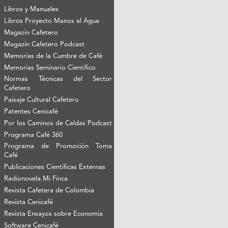
Libros y Manuales
Libros Proyecto Manos al Agua
Magazín Cafetero
Magazín Cafetero Podcast
Memorias de la Cumbre de Café
Memorias Seminario Científico
Normas Técnicas del Sector
Cafetero
Paisaje Cultural Cafetero
Patentes Cenicafé
Por los Caminos de Caldas Podcast
Programa Café 360
Programa de Promoción Toma
Café
Publicaciones Científicas Externas
Radionovela Mi Finca
Revista Cafetera de Colombia
Revista Cenicafé
Revista Ensayos sobre Economía
Software Cenicafé