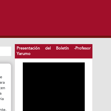
Presentación del Boletín -Profesor
Yarumo
de
ara
ten
a
via
nte.