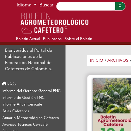
Ir al menú de navegación principal
Ir al contenido principal
Ir al pie de página del sitio
Idioma
Buscar
Boletín Actual
Publicados
Sobre el Boletín
Bienvenidos al Portal de
Publicaciones de la
INICIO
/
ARCHIVOS
Federación Nacional de
Cafeteros de Colombia.
Inicio
Informe del Gerente General FNC
Informe de Gestión FNC
Informe Anual Cenicafé
Atlas Cafeteros
Anuario Meteorológico Cafetero
Avances Técnicos Cenicafé