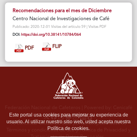
Recomendaciones para el mes de Diciembre
Centro Nacional de Investigaciones de Café
Publicado: 2020-12-01 Visitas del artículo 59 | Visitas PDF
DOI:
https://doi.org/10.38141/10784/064
FLIP
PDF
Federación Nacional de Cafeteros
| Powered by: Cenicafé
Este portal usa cookies para mejorar su experiencia de
usuario. Al utilizar nuestro sitio web, usted acepta nuestra
Al continuar utilizando este portal, aceptas nuestros
Política de cookies.
Términos y condiciones de uso
y
Política de Privacidad y