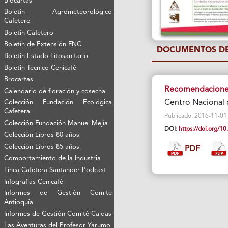
Biocartas
Boletín Agrometeorológico
Cafetero
Boletín Cafetero
Boletín de Extensión FNC
DOCUMENTOS DE
Boletín Estado Fitosanitario
Boletín Técnico Cenicafé
Brocartas
Recomendaciones
Calendario de floración y cosecha
Centro Nacional 
Colección Fundación Ecológica
Cafetera
Publicado: 2016-11-01 Vi
Colección Fundación Manuel Mejía
DOI:
https://doi.org/
Colección Libros 80 años
Colección Libros 85 años
PDF
Comportamiento de la Industria
Finca Cafetera Santander Podcast
Infografías Cenicafé
Informes de Gestión Comité
Antioquía
Informes de Gestión Comité Caldas
Las Aventuras del Profesor Yarumo