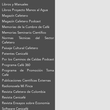
Libros y Manuales
Libros Proyecto Manos al Agua
Magazín Cafetero
Magazín Cafetero Podcast
Memorias de la Cumbre de Café
Memorias Seminario Científico
Normas Técnicas del Sector
Cafetero
Paisaje Cultural Cafetero
Patentes Cenicafé
Por los Caminos de Caldas Podcast
Programa Café 360
Programa de Promoción Toma
Café
Publicaciones Científicas Externas
Radionovela Mi Finca
Revista Cafetera de Colombia
Revista Cenicafé
Revista Ensayos sobre Economía
Software Cenicafé