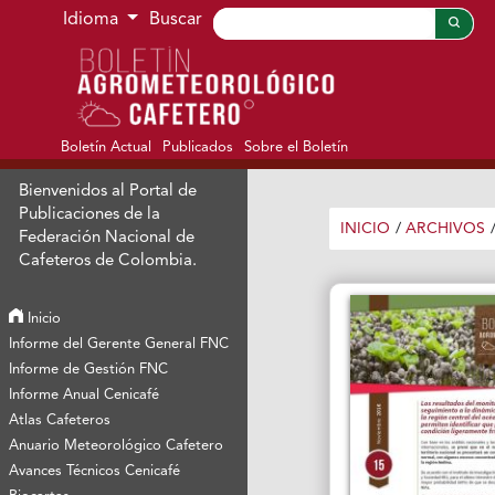
Ir al menú de navegación principal
Ir al contenido principal
Ir al pie de página del sitio
Idioma
Buscar
Boletín Actual
Publicados
Sobre el Boletín
Bienvenidos al Portal de
Publicaciones de la
INICIO
/
ARCHIVOS
Federación Nacional de
Cafeteros de Colombia.
Inicio
Informe del Gerente General FNC
Informe de Gestión FNC
Informe Anual Cenicafé
Atlas Cafeteros
Anuario Meteorológico Cafetero
Avances Técnicos Cenicafé