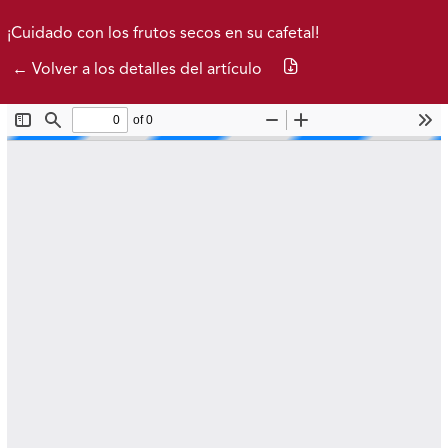
Ir al menú de navegación principal
Ir al contenido principal
Ir al pie de página del sitio
Inicio
Idioma
Buscar
¡Cuidado con los frutos secos en su cafetal!
Descargar PDF
← Volver a los detalles del artículo
Brocarta 52
Archivos