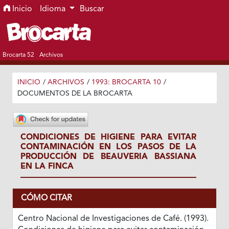
Ir al menú de navegación principal
Ir al contenido principal
Ir al pie de página del sitio
Inicio
Idioma
Buscar
Brocarta 52
Archivos
INICIO
/
ARCHIVOS
/
1993: BROCARTA 10
/
DOCUMENTOS DE LA BROCARTA
CONDICIONES DE HIGIENE PARA EVITAR
CONTAMINACIÓN EN LOS PASOS DE LA
PRODUCCIÓN DE BEAUVERIA BASSIANA
EN LA FINCA
CÓMO CITAR
Centro Nacional de Investigaciones de Café. (1993).