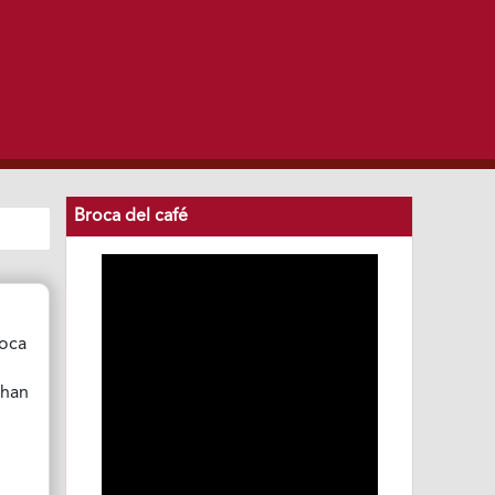
Broca del café
roca
chan