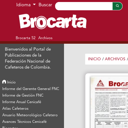
Ir al menú de navegación principal
Ir al contenido principal
Ir al pie de página del sitio
Idioma
Buscar
Brocarta 52
Archivos
Bienvenidos al Portal de
Publicaciones de la
INICIO
/
ARCHIVOS
Federación Nacional de
Cafeteros de Colombia.
Inicio
Informe del Gerente General FNC
Informe de Gestión FNC
Informe Anual Cenicafé
Atlas Cafeteros
Anuario Meteorológico Cafetero
Avances Técnicos Cenicafé