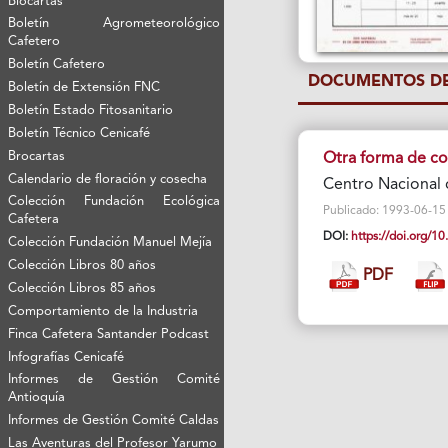
Biocartas
Boletín Agrometeorológico
Cafetero
Boletín Cafetero
DOCUMENTOS DE
Boletín de Extensión FNC
Boletín Estado Fitosanitario
Boletín Técnico Cenicafé
Brocartas
Otra forma de con
Calendario de floración y cosecha
Centro Nacional 
Colección Fundación Ecológica
Publicado: 1993-06-15 Vi
Cafetera
DOI:
https://doi.org/
Colección Fundación Manuel Mejía
Colección Libros 80 años
PDF
Colección Libros 85 años
Comportamiento de la Industria
Finca Cafetera Santander Podcast
Infografías Cenicafé
Informes de Gestión Comité
Antioquía
Informes de Gestión Comité Caldas
Las Aventuras del Profesor Yarumo