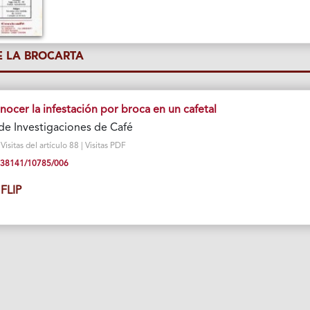
 LA BROCARTA
ocer la infestación por broca en un cafetal
de Investigaciones de Café
sitas del artículo 88 | Visitas PDF
10.38141/10785/006
FLIP