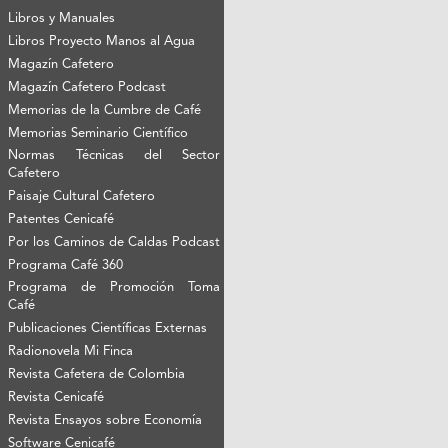
Libros y Manuales
Libros Proyecto Manos al Agua
Magazín Cafetero
Magazín Cafetero Podcast
Memorias de la Cumbre de Café
Memorias Seminario Científico
Normas Técnicas del Sector
Cafetero
Paisaje Cultural Cafetero
Patentes Cenicafé
Por los Caminos de Caldas Podcast
Programa Café 360
Programa de Promoción Toma
Café
Publicaciones Científicas Externas
Radionovela Mi Finca
Revista Cafetera de Colombia
Revista Cenicafé
Revista Ensayos sobre Economía
Software Cenicafé