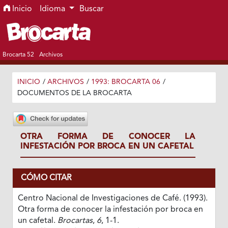
Ir al menú de navegación principal
Ir al contenido principal
Ir al pie de página del sitio
Inicio
Idioma
Buscar
Brocarta 52
Archivos
INICIO
/
ARCHIVOS
/
1993: BROCARTA 06
/
DOCUMENTOS DE LA BROCARTA
OTRA FORMA DE CONOCER LA
INFESTACIÓN POR BROCA EN UN CAFETAL
CÓMO CITAR
Centro Nacional de Investigaciones de Café. (1993).
Otra forma de conocer la infestación por broca en
un cafetal.
Brocartas
,
6
, 1-1.