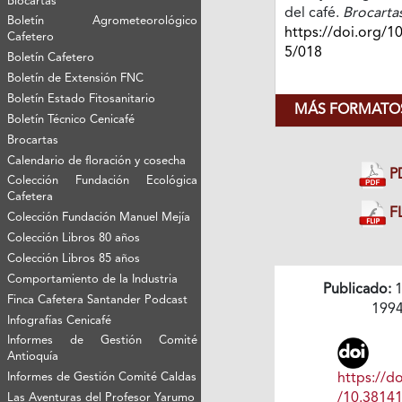
Biocartas
del café.
Brocarta
Boletín Agrometeorológico
https://doi.org/1
Cafetero
5/018
Boletín Cafetero
Boletín de Extensión FNC
Boletín Estado Fitosanitario
MÁS FORMATOS
Boletín Técnico Cenicafé
Brocartas
Calendario de floración y cosecha
P
Colección Fundación Ecológica
Cafetera
FL
Colección Fundación Manuel Mejía
Colección Libros 80 años
Colección Libros 85 años
Comportamiento de la Industria
Publicado:
1
Finca Cafetera Santander Podcast
199
Infografías Cenicafé
Informes de Gestión Comité
Antioquía
Informes de Gestión Comité Caldas
https://do
/10.3814
Las Aventuras del Profesor Yarumo