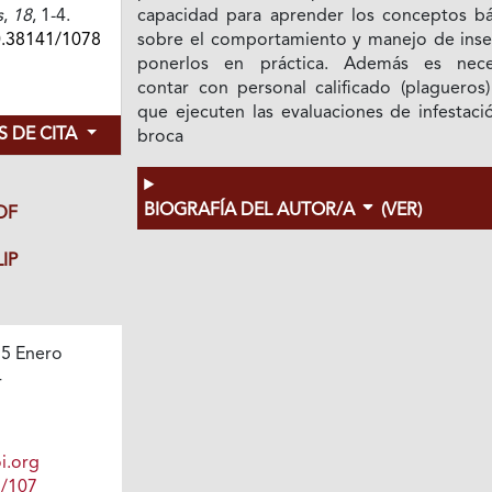
s
,
18
, 1-4.
capacidad para aprender los conceptos bá
0.38141/1078
sobre el comportamiento y manejo de inse
ponerlos en práctica. Además es nece
contar con personal calificado (plagueros)
que ejecuten las evaluaciones de infestaci
 DE CITA
broca
BIOGRAFÍA DEL AUTOR/A
(VER)
DF
IP
5 Enero
4
i.org
1/107