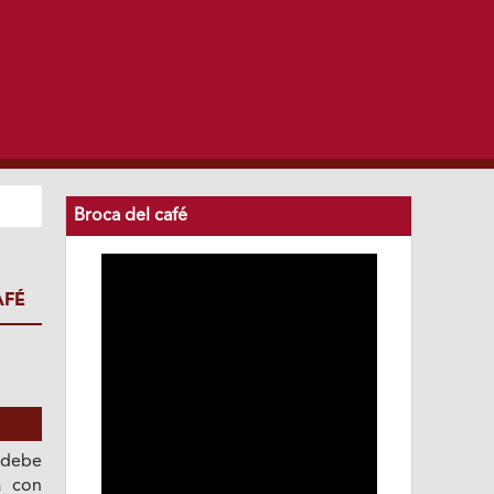
Broca del café
AFÉ
 debe
a con