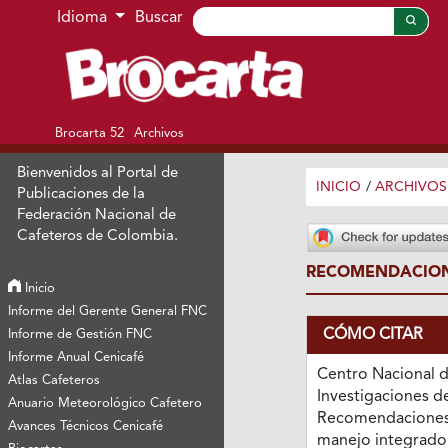
Ir al menú de navegación principal
Ir al contenido principal
Ir al pie de página del sitio
Idioma
Buscar
Brocarta 52
Archivos
Bienvenidos al Portal de
INICIO
/
ARCHIVOS
Publicaciones de la
Federación Nacional de
Cafeteros de Colombia.
RECOMENDACIONE
Inicio
Informe del Gerente General FNC
CÓMO CITAR
Informe de Gestión FNC
Informe Anual Cenicafé
Centro Nacional 
Atlas Cafeteros
Investigaciones de
Anuario Meteorológico Cafetero
Recomendaciones 
Avances Técnicos Cenicafé
manejo integrado 