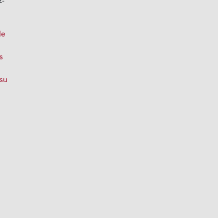
z-
de
s
 su