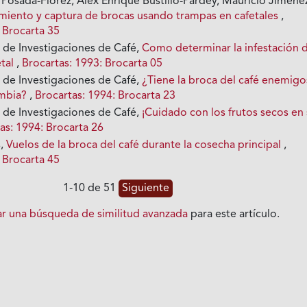
 Posada-Flórez, Álex Enrique Bustillo-Pardey, Mauricio Jiméne
miento y captura de brocas usando trampas en cafetales
,
 Brocarta 35
 de Investigaciones de Café,
Como determinar la infestación 
etal
,
Brocartas: 1993: Brocarta 05
 de Investigaciones de Café,
¿Tiene la broca del café enemigo
ombia?
,
Brocartas: 1994: Brocarta 23
 de Investigaciones de Café,
¡Cuidado con los frutos secos en
as: 1994: Brocarta 26
s,
Vuelos de la broca del café durante la cosecha principal
,
 Brocarta 45
1-10 de 51
Siguiente
iar una búsqueda de similitud avanzada
para este artículo.