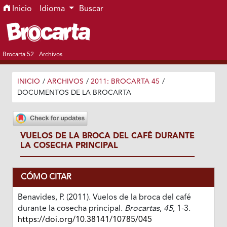
Ir al menú de navegación principal
Ir al contenido principal
Ir al pie de página del sitio
Inicio
Idioma
Buscar
Brocarta 52
Archivos
INICIO
/
ARCHIVOS
/
2011: BROCARTA 45
/
DOCUMENTOS DE LA BROCARTA
VUELOS DE LA BROCA DEL CAFÉ DURANTE
LA COSECHA PRINCIPAL
CÓMO CITAR
Benavides, P. (2011). Vuelos de la broca del café
durante la cosecha principal.
Brocartas
,
45
, 1-3.
https://doi.org/10.38141/10785/045