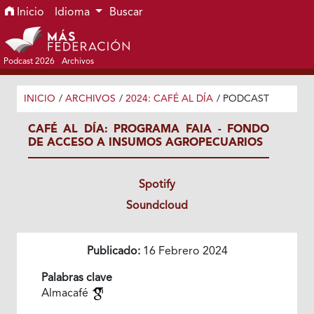
Ir al menú de navegación principal
Ir al contenido principal
Ir al pie de página del sitio
Inicio
Idioma
Buscar
Podcast 2026
Archivos
INICIO
/
ARCHIVOS
/
2024: CAFÉ AL DÍA
/
PODCAST
CAFÉ AL DÍA: PROGRAMA FAIA - FONDO
DE ACCESO A INSUMOS AGROPECUARIOS
Spotify
Soundcloud
Publicado:
16 Febrero 2024
Palabras clave
Almacafé