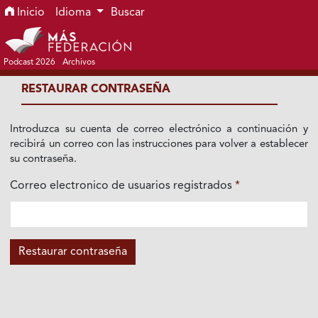
Ir al menú de navegación principal
Ir al contenido principal
Ir al pie de página del sitio
Inicio
Idioma
Buscar
Podcast 2026
Archivos
RESTAURAR CONTRASEÑA
Introduzca su cuenta de correo electrónico a continuación y
recibirá un correo con las instrucciones para volver a establecer
su contraseña.
Correo electronico de usuarios registrados
*
Obligatorio
Restaurar contraseña