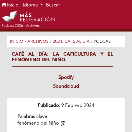
Ir al menú de navegación principal
Ir al contenido principal
Ir al pie de página del sitio
Inicio
Idioma
Buscar
Podcast 2026
Archivos
INICIO
/
ARCHIVOS
/
2024: CAFÉ AL DÍA
/
PODCAST
CAFÉ AL DÍA: LA CAFICULTURA Y EL
FENÓMENO DEL NIÑO.
Spotify
Soundcloud
Publicado:
9 Febrero 2024
Palabras clave
fenómeno del Niño