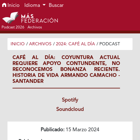
Ir al menú de navegación principal
Ir al contenido principal
Ir al pie de página del sitio
Inicio
Idioma
Buscar
Podcast 2026
Archivos
INICIO
/
ARCHIVOS
/
2024: CAFÉ AL DÍA
/
PODCAST
CAFÉ AL DÍA: COYUNTURA ACTUAL
REQUIERE APOYO CONTUNDENTE, NO
RECONOCEMOS BONANZA RECIENTE.
HISTORIA DE VIDA ARMANDO CAMACHO -
SANTANDER
Spotify
Soundcloud
Publicado:
15 Marzo 2024