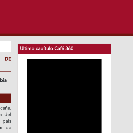
Ultimo capítulo Café 360
E DE
bia
Ocaña,
a del
 país
or de