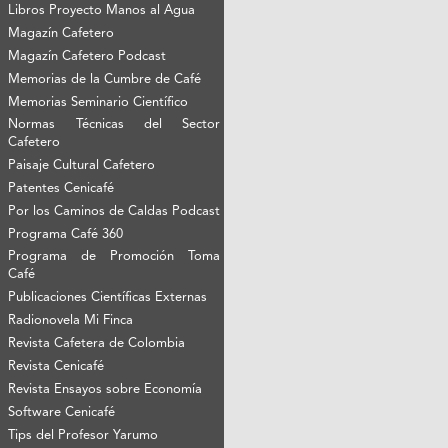
Libros Proyecto Manos al Agua
Magazín Cafetero
Magazín Cafetero Podcast
Memorias de la Cumbre de Café
Memorias Seminario Científico
Normas Técnicas del Sector
Cafetero
Paisaje Cultural Cafetero
Patentes Cenicafé
Por los Caminos de Caldas Podcast
Programa Café 360
Programa de Promoción Toma
Café
Publicaciones Científicas Externas
Radionovela Mi Finca
Revista Cafetera de Colombia
Revista Cenicafé
Revista Ensayos sobre Economía
Software Cenicafé
Tips del Profesor Yarumo