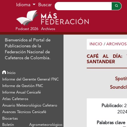
Ir al menú de navegación principal
Ir al contenido principal
Ir al pie de página del sitio
Idioma
Buscar
Podcast 2026
Archivos
Bienvenidos al Portal de
INICIO
/
ARCHIVOS
Publicaciones de la
Federación Nacional de
CAFÉ AL DÍA:
Cafeteros de Colombia.
SANTANDER
Inicio
Spoti
Informe del Gerente General FNC
Informe de Gestión FNC
Soundc
Informe Anual Cenicafé
Atlas Cafeteros
Anuario Meteorológico Cafetero
Publicado:
2
202
Avances Técnicos Cenicafé
Biocartas
Palabras clave
Boletín Agrometeorológico