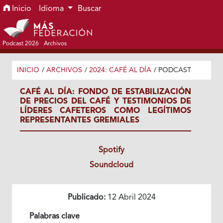
Ir al menú de navegación principal
Ir al contenido principal
Ir al pie de página del sitio
Inicio
Idioma
Buscar
Podcast 2026
Archivos
INICIO
/
ARCHIVOS
/
2024: CAFÉ AL DÍA
/
PODCAST
CAFÉ AL DÍA: FONDO DE ESTABILIZACIÓN
DE PRECIOS DEL CAFÉ Y TESTIMONIOS DE
LÍDERES CAFETEROS COMO LEGÍTIMOS
REPRESENTANTES GREMIALES
Spotify
Soundcloud
Publicado:
12 Abril 2024
Palabras clave