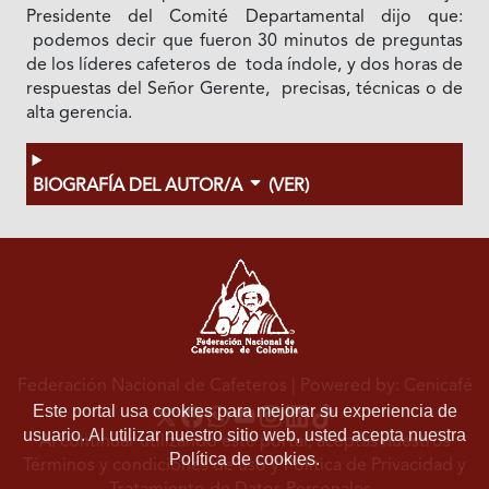
Presidente del Comité Departamental dijo que:
podemos decir que fueron 30 minutos de preguntas
de los líderes cafeteros de toda índole, y dos horas de
respuestas del Señor Gerente, precisas, técnicas o de
alta gerencia.
BIOGRAFÍA DEL AUTOR/A
(VER)
Federación Nacional de Cafeteros
| Powered by: Cenicafé
Este portal usa cookies para mejorar su experiencia de
usuario. Al utilizar nuestro sitio web, usted acepta nuestra
Al continuar utilizando este portal, aceptas nuestros
Política de cookies.
Términos y condiciones de uso
y
Política de Privacidad y