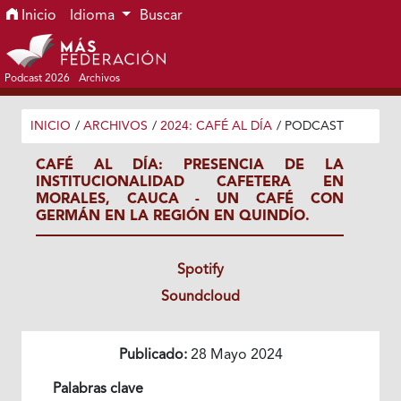
Ir al menú de navegación principal
Ir al contenido principal
Ir al pie de página del sitio
Inicio
Idioma
Buscar
Podcast 2026
Archivos
INICIO
/
ARCHIVOS
/
2024: CAFÉ AL DÍA
/
PODCAST
CAFÉ AL DÍA: PRESENCIA DE LA
INSTITUCIONALIDAD CAFETERA EN
MORALES, CAUCA - UN CAFÉ CON
GERMÁN EN LA REGIÓN EN QUINDÍO.
Spotify
Soundcloud
Publicado:
28 Mayo 2024
Palabras clave