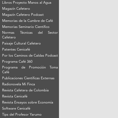
Libros Proyecto Manos al Agua
Magazín Cafetero
Magazín Cafetero Podcast
Memorias de la Cumbre de Café
Memorias Seminario Científico
Normas Técnicas del Sector
Cafetero
Paisaje Cultural Cafetero
Patentes Cenicafé
Por los Caminos de Caldas Podcast
Programa Café 360
Programa de Promoción Toma
Café
Publicaciones Científicas Externas
Radionovela Mi Finca
Revista Cafetera de Colombia
Revista Cenicafé
Revista Ensayos sobre Economía
Software Cenicafé
Tips del Profesor Yarumo