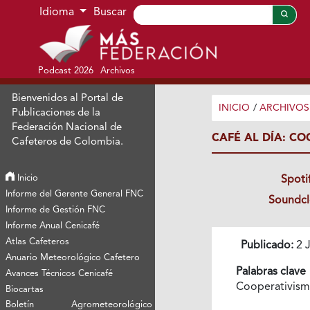
Ir al menú de navegación principal
Ir al contenido principal
Ir al pie de página del sitio
Idioma
Buscar
Podcast 2026
Archivos
Bienvenidos al Portal de
INICIO
/
ARCHIVOS
Publicaciones de la
Federación Nacional de
CAFÉ AL DÍA: CO
Cafeteros de Colombia.
Inicio
Spoti
Informe del Gerente General FNC
Soundc
Informe de Gestión FNC
Informe Anual Cenicafé
Atlas Cafeteros
Publicado:
2 J
Anuario Meteorológico Cafetero
Palabras clave
Avances Técnicos Cenicafé
Cooperativis
Biocartas
Boletín Agrometeorológico