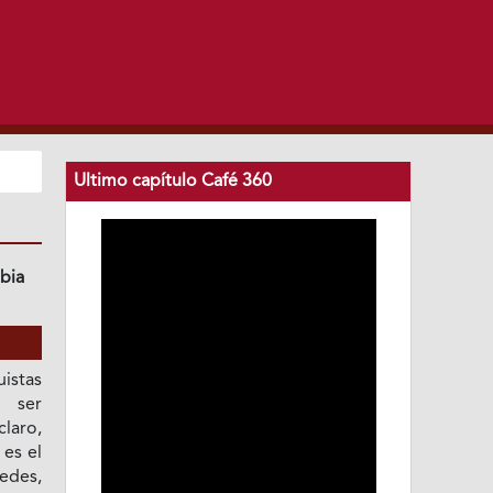
Ultimo capítulo Café 360
bia
istas
 ser
laro,
es el
redes,