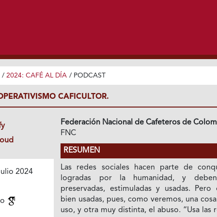
/
2024: CAFÉ AL DÍA
/
PODCAST
OPERATIVISMO CAFICULTOR.
Federación Nacional de Cafeteros de Colom
fy
FNC
loud
RESUMEN
Las redes sociales hacen parte de conqu
ulio 2024
logradas por la humanidad, y deben
preservadas, estimuladas y usadas. Pero c
bien usadas, pues, como veremos, una cosa 
mo
uso, y otra muy distinta, el abuso. “Usa las 