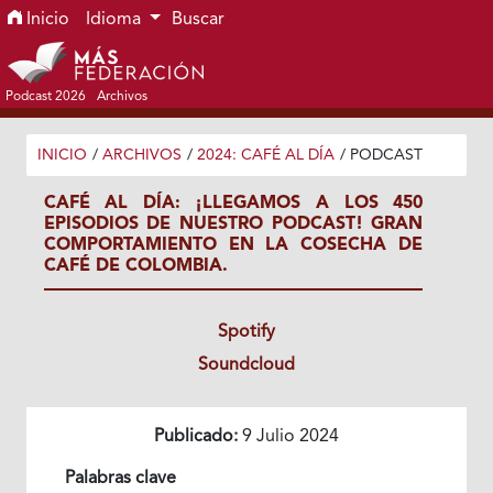
Ir al menú de navegación principal
Ir al contenido principal
Ir al pie de página del sitio
Inicio
Idioma
Buscar
Podcast 2026
Archivos
INICIO
/
ARCHIVOS
/
2024: CAFÉ AL DÍA
/
PODCAST
CAFÉ AL DÍA: ¡LLEGAMOS A LOS 450
EPISODIOS DE NUESTRO PODCAST! GRAN
COMPORTAMIENTO EN LA COSECHA DE
CAFÉ DE COLOMBIA.
Spotify
Soundcloud
Publicado:
9 Julio 2024
Palabras clave