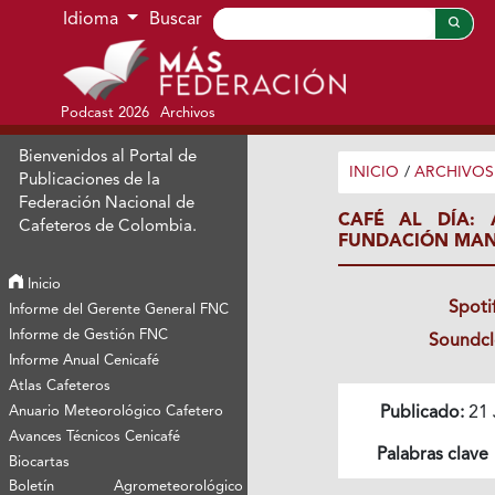
Ir al menú de navegación principal
Ir al contenido principal
Ir al pie de página del sitio
Idioma
Buscar
Podcast 2026
Archivos
Bienvenidos al Portal de
INICIO
/
ARCHIVOS
Publicaciones de la
Federación Nacional de
CAFÉ AL DÍA: 
Cafeteros de Colombia.
FUNDACIÓN MAN
Inicio
Spoti
Informe del Gerente General FNC
Informe de Gestión FNC
Soundc
Informe Anual Cenicafé
Atlas Cafeteros
Anuario Meteorológico Cafetero
Publicado:
21 
Avances Técnicos Cenicafé
Palabras clave
Biocartas
Boletín Agrometeorológico