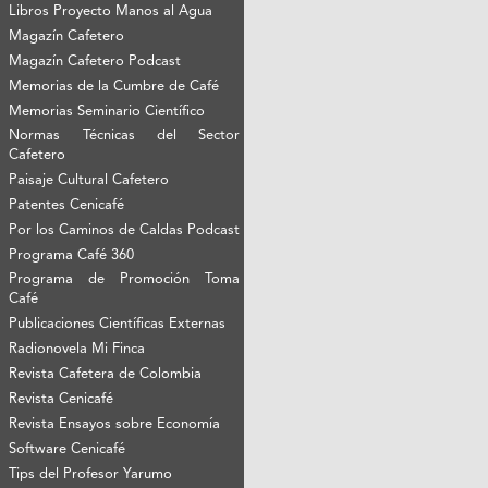
Libros Proyecto Manos al Agua
Magazín Cafetero
Magazín Cafetero Podcast
Memorias de la Cumbre de Café
Memorias Seminario Científico
Normas Técnicas del Sector
Cafetero
Paisaje Cultural Cafetero
Patentes Cenicafé
Por los Caminos de Caldas Podcast
Programa Café 360
Programa de Promoción Toma
Café
Publicaciones Científicas Externas
Radionovela Mi Finca
Revista Cafetera de Colombia
Revista Cenicafé
Revista Ensayos sobre Economía
Software Cenicafé
Tips del Profesor Yarumo