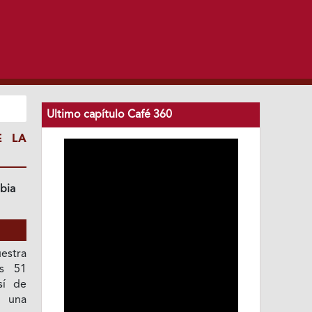
Ultimo capítulo Café 360
E LA
bia
stra
os 51
sí de
s una