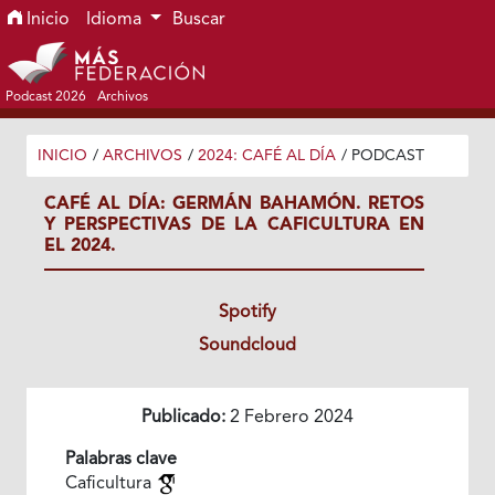
Ir al menú de navegación principal
Ir al contenido principal
Ir al pie de página del sitio
Inicio
Idioma
Buscar
Podcast 2026
Archivos
INICIO
/
ARCHIVOS
/
2024: CAFÉ AL DÍA
/
PODCAST
CAFÉ AL DÍA: GERMÁN BAHAMÓN. RETOS
Y PERSPECTIVAS DE LA CAFICULTURA EN
EL 2024.
Spotify
Soundcloud
Publicado:
2 Febrero 2024
Palabras clave
Caficultura