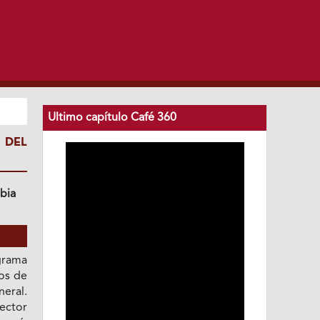
Ultimo capítulo Café 360
 DEL
bia
rama
os de
eral.
ector