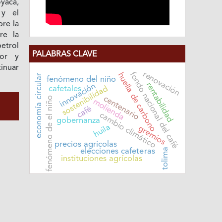
yacá,
 y el
re la
re la
etrol
PALABRAS CLAVE
lor y
inuar
renovación
fondo nacional del café
huella de carbono
economía circular
fenómeno del niño
rentabilidad
innovación
sostenibilidad
cafetales
centenario
fenómeno de el niño
molienda
café
cambio climático
gobernanza
huila
gremios
precios agrícolas
tolima
elecciones cafeteras
instituciones agrícolas