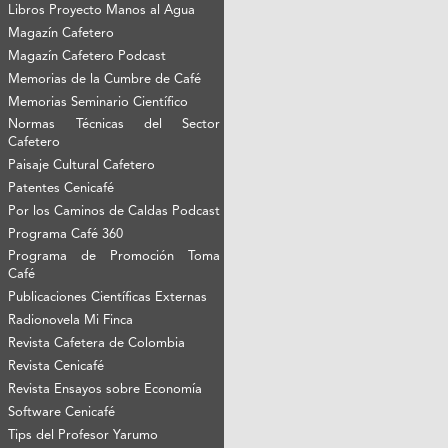
Libros Proyecto Manos al Agua
Magazín Cafetero
Magazín Cafetero Podcast
Memorias de la Cumbre de Café
Memorias Seminario Científico
Normas Técnicas del Sector
Cafetero
Paisaje Cultural Cafetero
Patentes Cenicafé
Por los Caminos de Caldas Podcast
Programa Café 360
Programa de Promoción Toma
Café
Publicaciones Científicas Externas
Radionovela Mi Finca
Revista Cafetera de Colombia
Revista Cenicafé
Revista Ensayos sobre Economía
Software Cenicafé
Tips del Profesor Yarumo