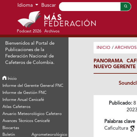
Ir al menú de navegación principal
Ir al contenido principal
Ir al pie de página del sitio
Idioma
Buscar
Podcast 2026
Archivos
Bienvenidos al Portal de
INICIO
/
ARCHIVOS
Publicaciones de la
Federación Nacional de
PANORAMA CAF
Cafeteros de Colombia.
NUEVO GERENTE 
Inicio
Soundc
Informe del Gerente General FNC
Informe de Gestión FNC
Informe Anual Cenicafé
Publicado:
8
Atlas Cafeteros
202
Anuario Meteorológico Cafetero
Avances Técnicos Cenicafé
Palabras clave
Biocartas
Caficultura
Boletín Agrometeorológico