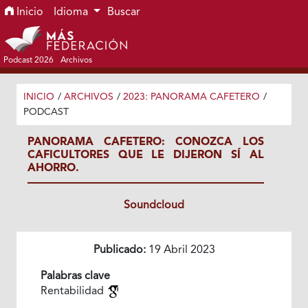
Ir al menú de navegación principal
Ir al contenido principal
Ir al pie de página del sitio
Inicio
Idioma
Buscar
Podcast 2026
Archivos
INICIO
/
ARCHIVOS
/
2023: PANORAMA CAFETERO
/
PODCAST
PANORAMA CAFETERO: CONOZCA LOS
CAFICULTORES QUE LE DIJERON SÍ AL
AHORRO.
Soundcloud
Publicado:
19 Abril 2023
Palabras clave
Rentabilidad