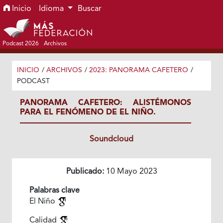
Ir al menú de navegación principal
Ir al contenido principal
Ir al pie de página del sitio
Inicio
Idioma
Buscar
Podcast 2026
Archivos
INICIO
/
ARCHIVOS
/
2023: PANORAMA CAFETERO
/
PODCAST
PANORAMA CAFETERO: ALISTÉMONOS
PARA EL FENÓMENO DE EL NIÑO.
Soundcloud
Publicado:
10 Mayo 2023
Palabras clave
El Niño
Calidad