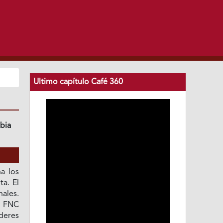
Ultimo capítulo Café 360
bia
na los
ta. El
ales.
a FNC
deres