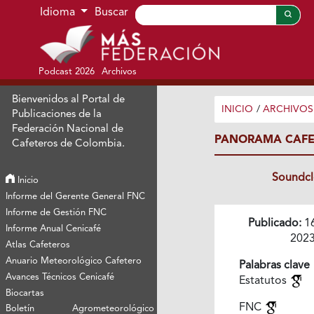
Ir al menú de navegación principal
Ir al contenido principal
Ir al pie de página del sitio
Idioma
Buscar
Podcast 2026
Archivos
Bienvenidos al Portal de
INICIO
/
ARCHIVOS
Publicaciones de la
Federación Nacional de
PANORAMA CAFET
Cafeteros de Colombia.
Soundc
Inicio
Informe del Gerente General FNC
Informe de Gestión FNC
Publicado:
1
Informe Anual Cenicafé
202
Atlas Cafeteros
Anuario Meteorológico Cafetero
Palabras clave
Avances Técnicos Cenicafé
Estatutos
Biocartas
FNC
Boletín Agrometeorológico