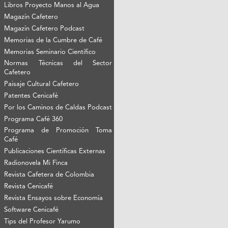
Libros Proyecto Manos al Agua
Magazín Cafetero
Magazín Cafetero Podcast
Memorias de la Cumbre de Café
Memorias Seminario Científico
Normas Técnicas del Sector
Cafetero
Paisaje Cultural Cafetero
Patentes Cenicafé
Por los Caminos de Caldas Podcast
Programa Café 360
Programa de Promoción Toma
Café
Publicaciones Científicas Externas
Radionovela Mi Finca
Revista Cafetera de Colombia
Revista Cenicafé
Revista Ensayos sobre Economía
Software Cenicafé
Tips del Profesor Yarumo