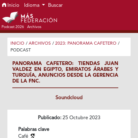
Ir al menú de navegación principal
Ir al contenido principal
Ir al pie de página del sitio
Inicio
Idioma
Buscar
Podcast 2026
Archivos
INICIO
/
ARCHIVOS
/
2023: PANORAMA CAFETERO
/
PODCAST
PANORAMA CAFETERO: TIENDAS JUAN
VALDEZ EN EGIPTO, EMIRATOS ÁRABES Y
TURQUÍA, ANUNCIOS DESDE LA GERENCIA
DE LA FNC.
Soundcloud
Publicado:
25 Octubre 2023
Palabras clave
Café