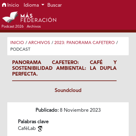
Ir al menú de navegación principal
Ir al contenido principal
Ir al pie de página del sitio
Inicio
Idioma
Buscar
Podcast 2026
Archivos
INICIO
/
ARCHIVOS
/
2023: PANORAMA CAFETERO
/
PODCAST
PANORAMA CAFETERO: CAFÉ Y
SOSTENIBILIDAD AMBIENTAL: LA DUPLA
PERFECTA.
Soundcloud
Publicado:
8 Noviembre 2023
Palabras clave
CaféLab